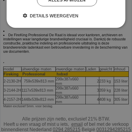
120 minuten brandwerend voor papier (UL72 Class 350 – 2 hour)
Geschikt voor hangmappen
Extra hoge lades voor opstaande ruiters
DETAILS WEERGEVEN
Inclusief hangmapframe voor A4 en folio
Medeco veiligheidsslot (2 sleutels meegeleverd)
Kleur: lichtgrijs
De FireKing Professional De Raat is ideaal voor kantoren, archieven en
instellingen waar langdurige brandveiligheid cruciaal is. Dankzij de robuuste
constructie, praktische indeling en professionele uitstraling is deze
brandwerende ladenkast een betrouwbare investering in de bescherming van
uw documenten.
model
uitwendige maten
inwendige maten
Laden
gewicht
inhoud
Fireking
Professional
hxbxd
299x387x660
2-2130-2H
759x539x813 mm
2
233 kg
153 liter
mm
299x387x660
3-2144-2H
1117x539x813 mm
3
359 kg
228 liter
mm
299x387x660
4-2157-2H
1448x539x813 mm
4
408 kg
305 liter
mm
Maten exclusief 5mm. voor beslag.
Alle prijzen zijn netto, exclusief 21% BTW.
Heeft u een vraag of mist u iets,
e
mail
of bel met de verkoop
binnendienst Nederland
0294 285215
België
0031294285215