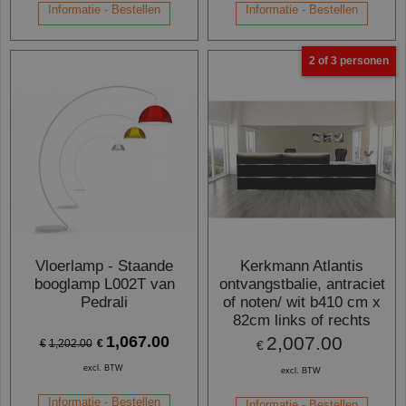
Informatie - Bestellen
Informatie - Bestellen
2 of 3 personen
Vloerlamp - Staande
Kerkmann Atlantis
booglamp L002T van
ontvangstbalie, antraciet
Pedrali
of noten/ wit b410 cm x
82cm links of rechts
1,067.00
2,007.00
€
€
1,202.00
€
excl. BTW
excl. BTW
Informatie - Bestellen
Informatie - Bestellen