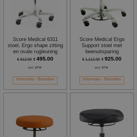
Score Medical 6311
Score Medical Ergo
stoel, Ergo shape zitting
Support stoel met
en ovale rugleuning
beenuitsparing
495.00
925.00
€
€
€
612.00
€
1,112.00
excl. BTW
excl. BTW
Informatie - Bestellen
Informatie - Bestellen