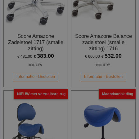
Score Amazone
Score Amazone Balance
Zadelstoel 1717 (smalle
zadelstoel (smalle
zitting)
zitting) 1716
383.00
532.00
€
€
€
481.00
€
660.00
excl. BTW
excl. BTW
Informatie - Bestellen
Informatie - Bestellen
NIEUW met verstelbare rug
Maandaanbieding