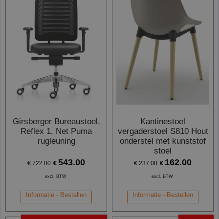
Girsberger Bureaustoel,
Kantinestoel
Reflex 1, Net Puma
vergaderstoel S810 Hout
rugleuning
onderstel met kunststof
stoel
543.00
162.00
€
€
€
722.00
€
237.00
excl. BTW
excl. BTW
Informatie - Bestellen
Informatie - Bestellen