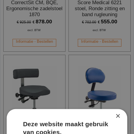
CorrectSit CM, BQE,
Score Medical 6221
Ergonomische zadelstoel
stoel, Ronde zitting en
1870
band rugleuning
878.00
555.00
€
€
€
925.00
€
702.00
excl. BTW
excl. BTW
Informatie - Bestellen
Informatie - Bestellen
×
Deze website maakt gebruik
van cookies.