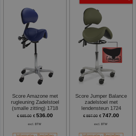
Score Amazone met
Score Jumper Balance
rugleuning Zadelstoel
zadelstoel met
(smalle zitting) 1718
lendensteun 1724
536.00
747.00
€
€
€
685.00
€
897.00
excl. BTW
excl. BTW
Informatie - Bestellen
Informatie - Bestellen