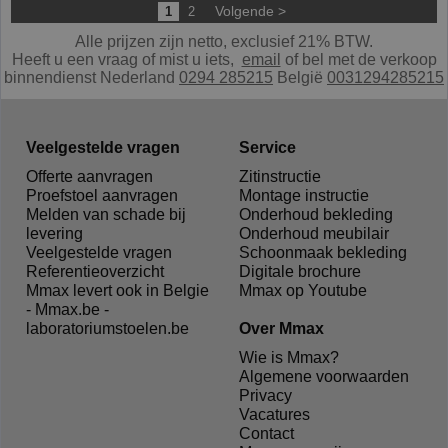
Volgende >
1
2
Alle prijzen zijn netto, exclusief 21% BTW.
Heeft u een vraag of mist u iets,
e
mail
of bel met de verkoop
binnendienst Nederland
0294 285215
België
0031294285215
Veelgestelde vragen
Service
Offerte aanvragen
Zitinstructie
Proefstoel aanvragen
Montage instructie
Melden van schade bij
Onderhoud bekleding
levering
Onderhoud meubilair
Veelgestelde vragen
Schoonmaak bekleding
Referentieoverzicht
Digitale brochure
Mmax levert ook in Belgie
Mmax op Youtube
- Mmax.be -
laboratoriumstoelen.be
Over Mmax
Wie is Mmax?
Algemene voorwaarden
Privacy
Vacatures
Contact