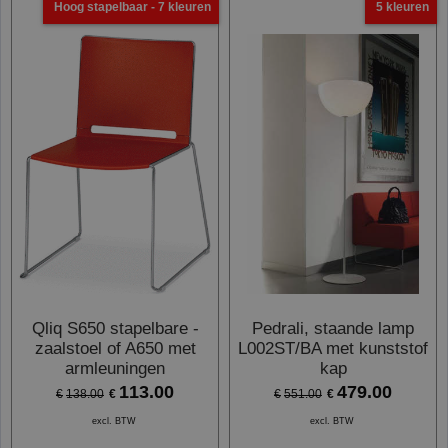
Hoog stapelbaar - 7 kleuren
5 kleuren
Qliq S650 stapelbare -
Pedrali, staande lamp
zaalstoel of A650 met
L002ST/BA met kunststof
armleuningen
kap
113.00
479.00
€
€
€
138.00
€
551.00
excl. BTW
excl. BTW