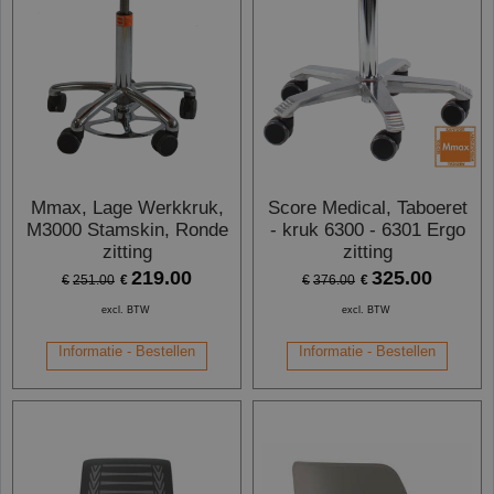
Mmax, Lage Werkkruk,
Score Medical, Taboeret
M3000 Stamskin, Ronde
- kruk 6300 - 6301 Ergo
zitting
zitting
219.00
325.00
€
€
€
251.00
€
376.00
excl. BTW
excl. BTW
Informatie - Bestellen
Informatie - Bestellen