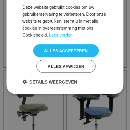
Deze website gebruikt cookies om uw
gebruikerservaring te verbeteren. Door onze
Score Medical 6321
Score Medical 6211
website te gebruiken, stemt u in met alle
stoel, Ergo shape zitting
stoel, Ronde zitting en
cookies in overeenstemming met ons
en band rugleuning
ovale rugleuning
Cookiebeleid.
Lees verder
598.00
452.00
€
€
€
733.00
€
580.00
excl. BTW
excl. BTW
ALLES ACCEPTEREN
Informatie - Bestellen
Informatie - Bestellen
ALLES AFWIJZEN
DETAILS WEERGEVEN