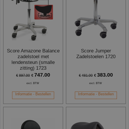
Score Amazone Balance
Score Jumper
zadelstoel met
Zadelstoelen 1720
lendensteun (smalle
zitting) 1723
747.00
383.00
€
€
€
897.00
€
481.00
excl. BTW
excl. BTW
Informatie - Bestellen
Informatie - Bestellen