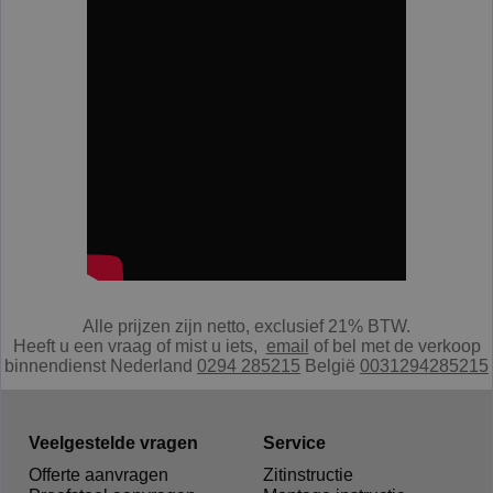
Alle prijzen zijn netto, exclusief 21% BTW.
Heeft u een vraag of mist u iets,
e
mail
of bel met de verkoop
binnendienst Nederland
0294 285215
België
0031294285215
Veelgestelde vragen
Service
Offerte aanvragen
Zitinstructie