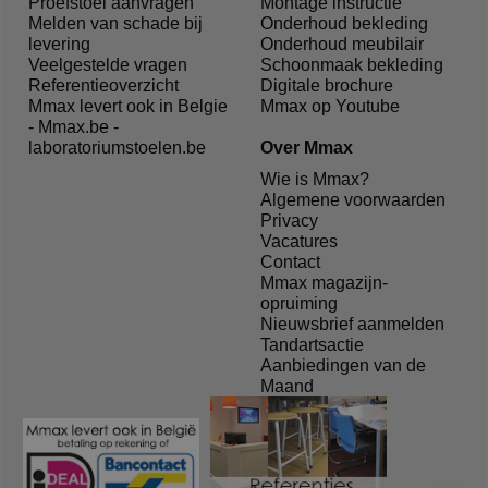
Proefstoel aanvragen
Montage instructie
Melden van schade bij
Onderhoud bekleding
levering
Onderhoud meubilair
Veelgestelde vragen
Schoonmaak bekleding
Referentieoverzicht
Digitale brochure
Mmax levert ook in Belgie
Mmax op Youtube
- Mmax.be -
laboratoriumstoelen.be
Over Mmax
Wie is Mmax?
Algemene voorwaarden
Privacy
Vacatures
Contact
Mmax magazijn-
opruiming
Nieuwsbrief aanmelden
Tandartsactie
Aanbiedingen van de
Maand