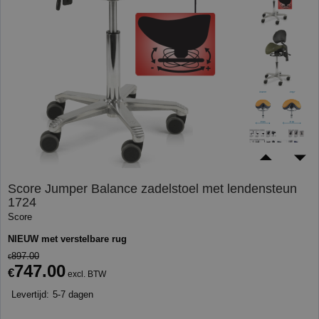
Score Jumper Balance zadelstoel met lendensteun
1724
Score
NIEUW met verstelbare rug
897.00
€
747.00
€
excl. BTW
Levertijd:
5-7 dagen