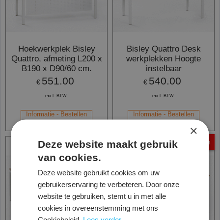
Hoekwerkplek Bisley
Bisley Quattro Desk
Quattro, afmeting L200 x
werkplekken Hoogte
B190 x D90/60 cm.
instelbaar
551.00
540.00
€
€
excl. BTW
excl. BTW
Informatie - Bestellen
Informatie - Bestellen
×
Deze website maakt gebruik
8 persoons
van cookies.
Deze website gebruikt cookies om uw
gebruikerservaring te verbeteren. Door onze
website te gebruiken, stemt u in met alle
cookies in overeenstemming met ons
Cookiebeleid.
Lees verder