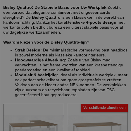
Bisley Quattro: De Stabiele Basis voor Uw Werkplek
Zoekt u
een bureau dat elegantie combineert met ongeëvenaarde
stevigheid? De
Bisley Quattro
is een klassieker in de wereld van
kantoorinrichting. Dankzij het karakteristieke
4-poots design
met
vierkante poten biedt dit bureau een uiterst stabiele basis voor al
uw dagelijkse werkzaamheden.
Waarom kiezen voor de Bisley Quattro-lijn?
Strak Design:
De minimalistische vormgeving past naadloos
in zowel moderne als klassieke kantoorinterieurs.
Hoogwaardige Afwerking:
Zoals u van Bisley mag
verwachten, is het frame voorzien van een krasbestendige
poedercoating en een kwalitatief topblad.
Modulair & Veelzijdig:
Ideaal als individuele werkplek, maar
ook perfect schakelbaar om grote groepstafels te creëren.
Voldoen aan de Nederlandse NEN-normen. De werkplekken
zijn duurzaam en recyclebaar, topbladen zijn van FSC
gecertificeerd hout geproduceerd.
Verschillende afmetingen