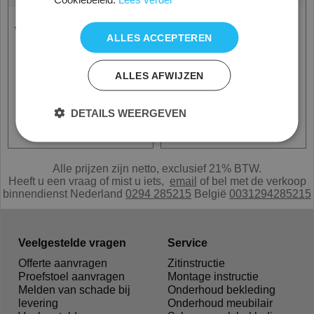
Werkplek Bisley Quattro,
Vergadertafel Bisley
ALLES ACCEPTEREN
vierkant afmeting 160 x
Quattro, vierkant
160 cm.
afmeting 160 x 160 cm.
800.00
800.00
ALLES AFWIJZEN
€
€
excl. BTW
excl. BTW
DETAILS WEERGEVEN
Informatie - Bestellen
Informatie - Bestellen
Alle prijzen zijn netto, exclusief 21% BTW.
Heeft u een vraag of mist u iets,
e
mail
of bel met de verkoop
binnendienst Nederland
0294 285215
België
0031294285215
Veelgestelde vragen
Service
Offerte aanvragen
Zitinstructie
Proefstoel aanvragen
Montage instructie
Melden van schade bij
Onderhoud bekleding
levering
Onderhoud meubilair