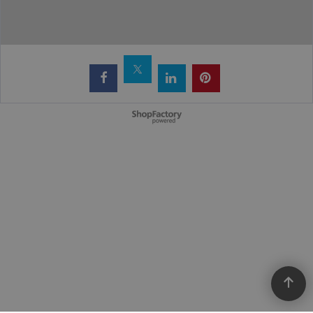
Webwinkel gemaakt met
ShopFactory webwinkel
software.