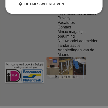
laboratoriumstoelen.be
Over Mmax
DETAILS WEERGEVEN
Wie is Mmax?
Algemene voorwaarden
Privacy
Vacatures
Contact
Mmax magazijn-
opruiming
Nieuwsbrief aanmelden
Tandartsactie
Aanbiedingen van de
Maand