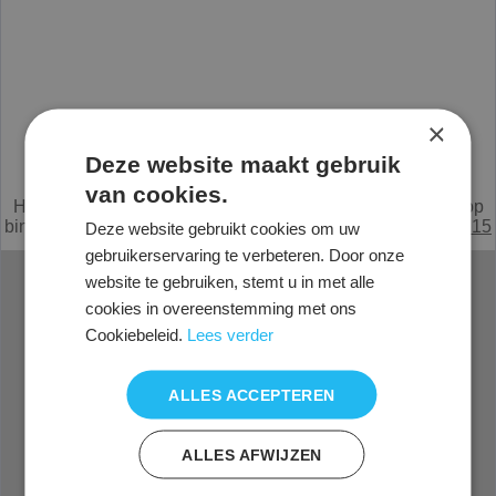
×
Deze website maakt gebruik
Alle prijzen zijn netto, exclusief 21% BTW.
van cookies.
Heeft u een vraag of mist u iets,
e
mail
of bel met de verkoop
binnendienst Nederland
0294 285215
België
0031294285215
Deze website gebruikt cookies om uw
gebruikerservaring te verbeteren. Door onze
website te gebruiken, stemt u in met alle
Veelgestelde vragen
Service
cookies in overeenstemming met ons
Cookiebeleid.
Lees verder
Offerte aanvragen
Zitinstructie
Proefstoel aanvragen
Montage instructie
Melden van schade bij
Onderhoud bekleding
ALLES ACCEPTEREN
levering
Onderhoud meubilair
Veelgestelde vragen
Schoonmaak bekleding
Referentieoverzicht
Digitale brochure
ALLES AFWIJZEN
Mmax levert ook in Belgie
Mmax op Youtube
- Mmax.be -