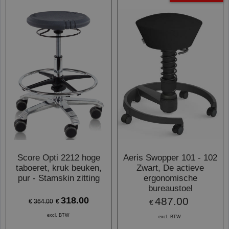
Score Opti 2212 hoge
Aeris Swopper 101 - 102
taboeret, kruk beuken,
Zwart, De actieve
pur - Stamskin zitting
ergonomische
bureaustoel
318.00
487.00
€
€
364.00
€
excl. BTW
excl. BTW