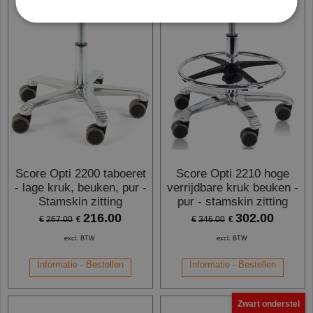
Score Opti 2200 taboeret
Score Opti 2210 hoge
- lage kruk, beuken, pur -
verrijdbare kruk beuken -
Stamskin zitting
pur - stamskin zitting
216.00
302.00
€
€
€
267.00
€
346.00
excl. BTW
excl. BTW
Informatie - Bestellen
Informatie - Bestellen
Zwart onderstel