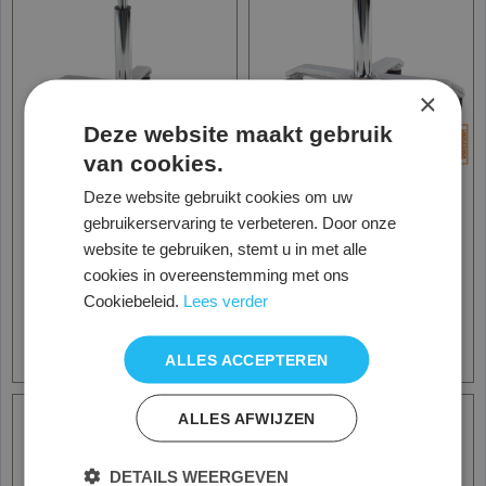
×
Deze website maakt gebruik
van cookies.
Deze website gebruikt cookies om uw
Score Medical, Taboeret
Score Medical, Taboeret
gebruikerservaring te verbeteren. Door onze
- Kruk 6100 - 6101,
- kruk 6300 - 6301 Ergo
Ronde zitting
zitting
website te gebruiken, stemt u in met alle
280.00
325.00
cookies in overeenstemming met ons
€
€
€
351.00
€
376.00
Cookiebeleid.
Lees verder
excl. BTW
excl. BTW
Informatie - Bestellen
Informatie - Bestellen
ALLES ACCEPTEREN
ALLES AFWIJZEN
DETAILS WEERGEVEN