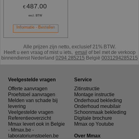
487.00
€
excl. BTW
Informatie - Bestellen
Alle prijzen zijn netto, exclusief 21% BTW.
Heeft u een vraag of mist u iets,
e
mail
of bel met de verkoop
binnendienst Nederland
0294 285215
België
0031294285215
Veelgestelde vragen
Service
Offerte aanvragen
Zitinstructie
Proefstoel aanvragen
Montage instructie
Melden van schade bij
Onderhoud bekleding
levering
Onderhoud meubilair
Veelgestelde vragen
Schoonmaak bekleding
Referentieoverzicht
Digitale brochure
Mmax levert ook in Belgie
Mmax op Youtube
- Mmax.be -
laboratoriumstoelen.be
Over Mmax