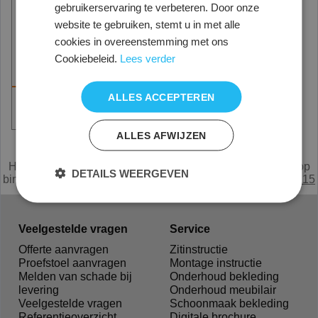
gebruikerservaring te verbeteren. Door onze
website te gebruiken, stemt u in met alle
cookies in overeenstemming met ons
Cookiebeleid.
Lees verder
ALLES ACCEPTEREN
Sta Tafels - Hoge tafels
ALLES AFWIJZEN
Alle prijzen zijn netto, exclusief 21% BTW.
Heeft u een vraag of mist u iets,
e
mail
of bel met de verkoop
DETAILS WEERGEVEN
binnendienst Nederland
0294 285215
België
0031294285215
Veelgestelde vragen
Service
Offerte aanvragen
Zitinstructie
Proefstoel aanvragen
Montage instructie
Melden van schade bij
Onderhoud bekleding
levering
Onderhoud meubilair
Veelgestelde vragen
Schoonmaak bekleding
Referentieoverzicht
Digitale brochure