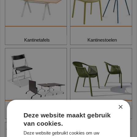
Kantinetafels
Kantinestoelen
×
Vouwtafels en Klapstoelen
Terrasstoelen
Deze website maakt gebruik
van cookies.
Deze website gebruikt cookies om uw