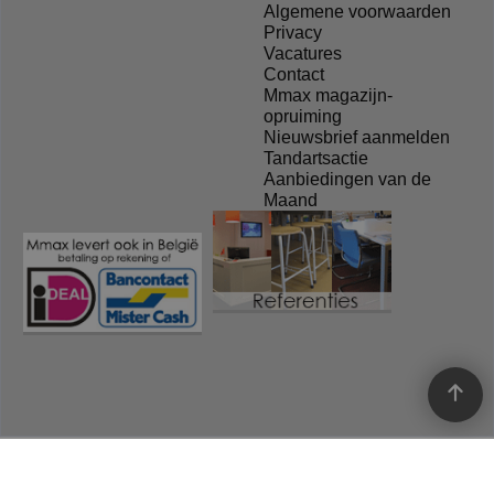
Algemene voorwaarden
Privacy
Vacatures
Contact
Mmax magazijn-
opruiming
Nieuwsbrief aanmelden
Tandartsactie
Aanbiedingen van de
Maand
Webwinkel gemaakt met
ShopFactory webwinkel
software.