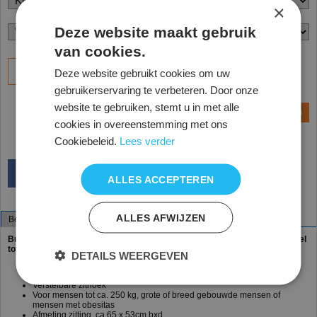
×
Deze website maakt gebruik
van cookies.
Bestel
Deze website gebruikt cookies om uw
gebruikerservaring te verbeteren. Door onze
website te gebruiken, stemt u in met alle
Vraag een offerte aan
cookies in overeenstemming met ons
Cookiebeleid.
Lees verder
ALLES ACCEPTEREN
ALLES AFWIJZEN
Beschrijving
Specificaties
Bureaustoel MaXX line met extra brede zitting! Zware mensen bureaustoel
tot 250kg
DETAILS WEERGEVEN
Zithoogte 47-61 cm
Werkbladhoogte 70-80 cm
Verstelbare zithoek
Voor mensen tot ca. 250 kg, grote of breed gebouwde mensen of
mensen met obesitas
Afmeting zitting ca.65 x 53cm bxd