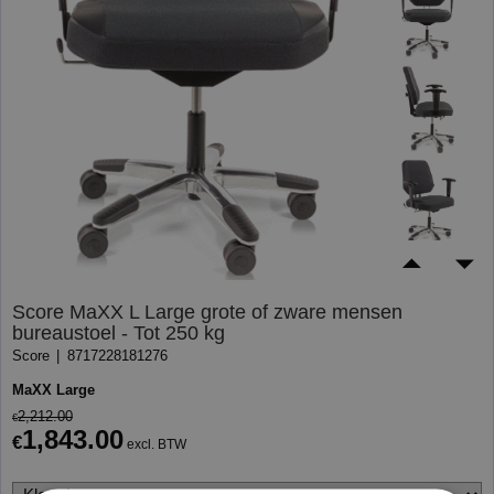
Score MaXX L Large grote of zware mensen
bureaustoel - Tot 250 kg
Score
8717228181276
MaXX Large
2,212.00
€
1,843.00
€
excl. BTW