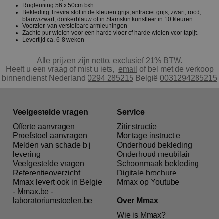
Rugleuning 56 x 50cm bxh
Bekleding Trevira stof in de kleuren grijs, antraciet grijs, zwart, rood,
blauw/zwart, donkerblauw of in Stamskin kunstleer in 10 kleuren.
Voorzien van verstelbare armleuningen
Zachte pur wielen voor een harde vloer of harde wielen voor tapijt.
Levertijd ca. 6-8 weken
Alle prijzen zijn netto, exclusief 21% BTW.
Heeft u een vraag of mist u iets,
e
mail
of bel met de verkoop
binnendienst Nederland
0294 285215
België
0031294285215
Veelgestelde vragen
Service
Offerte aanvragen
Zitinstructie
Proefstoel aanvragen
Montage instructie
Melden van schade bij
Onderhoud bekleding
levering
Onderhoud meubilair
Veelgestelde vragen
Schoonmaak bekleding
Referentieoverzicht
Digitale brochure
Mmax levert ook in Belgie
Mmax op Youtube
- Mmax.be -
laboratoriumstoelen.be
Over Mmax
Wie is Mmax?