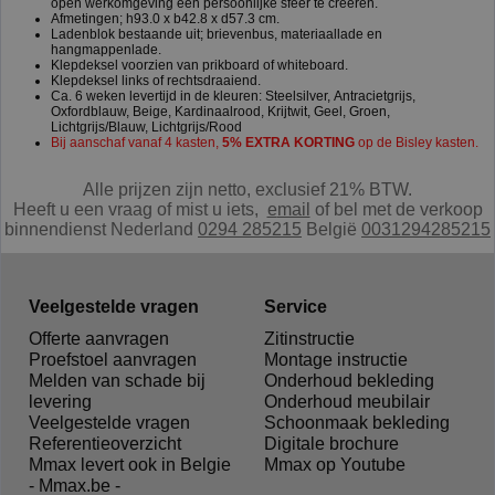
open werkomgeving een persoonlijke sfeer te creëren.
Afmetingen; h93.0 x b42.8 x d57.3 cm.
Ladenblok bestaande uit; brievenbus, materiaallade en
hangmappenlade.
Klepdeksel voorzien van prikboard of whiteboard.
Klepdeksel links of rechtsdraaiend.
Ca. 6 weken levertijd
in de kleuren: Steelsilver, Antracietgrijs,
Oxfordblauw, Beige, Kardinaalrood, Krijtwit, Geel, Groen,
Lichtgrijs/Blauw, Lichtgrijs/Rood
Bij aanschaf vanaf 4 kasten,
5% EXTRA KORTING
op de Bisley kasten.
Alle prijzen zijn netto, exclusief 21% BTW.
Heeft u een vraag of mist u iets,
e
mail
of bel met de verkoop
binnendienst Nederland
0294 285215
België
0031294285215
Veelgestelde vragen
Service
Offerte aanvragen
Zitinstructie
Proefstoel aanvragen
Montage instructie
Melden van schade bij
Onderhoud bekleding
levering
Onderhoud meubilair
Veelgestelde vragen
Schoonmaak bekleding
Referentieoverzicht
Digitale brochure
Mmax levert ook in Belgie
Mmax op Youtube
- Mmax.be -