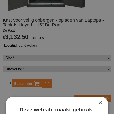
Kast voor veilig opbergen - opladen van Laptops -
Tablets Lloyd LL 15" De Raat
De Raat
3,132.50
€
excl. BTW
Levertijd:
ca. 6 weken
Bestel
Vraag een offerte aan
×
Deze website maakt gebruik