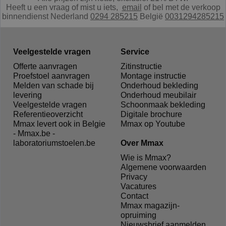
Heeft u een vraag of mist u iets,
e
mail
of bel met de verkoop
binnendienst Nederland
0294 285215
België
0031294285215
Veelgestelde vragen
Service
Offerte aanvragen
Zitinstructie
Proefstoel aanvragen
Montage instructie
Melden van schade bij
Onderhoud bekleding
levering
Onderhoud meubilair
Veelgestelde vragen
Schoonmaak bekleding
Referentieoverzicht
Digitale brochure
Mmax levert ook in Belgie
Mmax op Youtube
- Mmax.be -
laboratoriumstoelen.be
Over Mmax
Wie is Mmax?
Algemene voorwaarden
Privacy
Vacatures
Contact
Mmax magazijn-
opruiming
Nieuwsbrief aanmelden