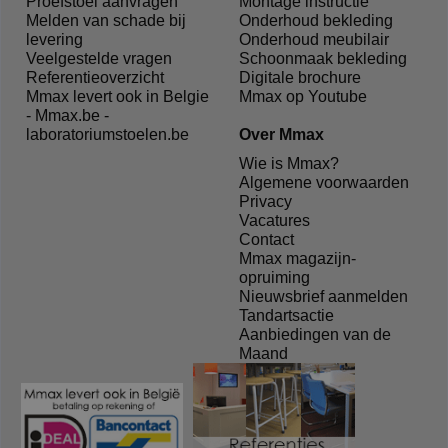
Proefstoel aanvragen
Montage instructie
Melden van schade bij
Onderhoud bekleding
levering
Onderhoud meubilair
Veelgestelde vragen
Schoonmaak bekleding
Referentieoverzicht
Digitale brochure
Mmax levert ook in Belgie
Mmax op Youtube
- Mmax.be -
laboratoriumstoelen.be
Over Mmax
Wie is Mmax?
Algemene voorwaarden
Privacy
Vacatures
Contact
Mmax magazijn-
opruiming
Nieuwsbrief aanmelden
Tandartsactie
Aanbiedingen van de
Maand