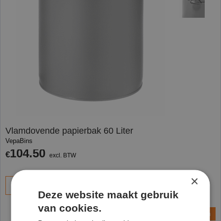
Vlamdovende papierbak 60 Liter
VepaBins
104.50
€
excl. BTW
×
Bestel
Deze website maakt gebruik
van cookies.
Vraag een offerte aan