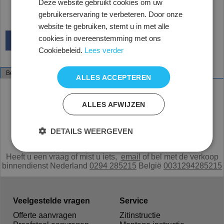
Deze website gebruikt cookies om uw
gebruikerservaring te verbeteren. Door onze
website te gebruiken, stemt u in met alle
cookies in overeenstemming met ons
Cookiebeleid.
Lees verder
Beschrijving
Specificaties
ALLES ACCEPTEREN
Vlamdovende papierbak 60 Liter
Ronde metalen papierbak met sterke metalen hengsels
Inhoud: 60 liter
ALLES AFWIJZEN
Afmetingen: Diameter 36 cm, Hoogte 62 cm
Verkrijgbaar in aluminium-grijs en zwart
DETAILS WEERGEVEN
Alle prijzen zijn netto, exclusief 21% BTW.
Heeft u een vraag of mist u iets,
e
mail
of bel met de verkoop
binnendienst Nederland
0294 285215
België
0031294285215
Veelgestelde vragen
Service
Offerte aanvragen
Zitinstructie