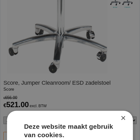
Score, Jumper Cleanroom/ ESD zadelstoel
Score
656.00
€
521.00
€
excl. BTW
×
Deze website maakt gebruik
van cookies.
Bestel