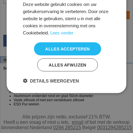
Deze website gebruikt cookies om uw
gebruikerservaring te verbeteren. Door onze
Vraag een offerte aan
Vraag een monster aan
website te gebruiken, stemt u in met alle
cookies in overeenstemming met ons
Cookiebeleid.
Lees verder
ALLES ACCEPTEREN
Beschrijving
Specificaties
ALLES AFWIJZEN
Score, Jumper Cleanroom zadelkruk
Fraunhofer getest klasse 3 Cleanroom en ESD
ESD electro statisch geleiding
DETAILS WEERGEVEN
Naadloos gestoffeerd in kunstleer ESD
Hoogteverstelling 57 - 76cm
Werkbladhoogte 80 - 100cm
Aluminium onderstel rond en glad 50cm diameter
Vaste zithoek of met een verstelbare zithoek
ESD Pur wielen
Alle prijzen zijn netto, exclusief 21% BTW.
Heeft u een vraag of mist u iets,
e
mail
of bel met de verkoop
binnendienst Nederland
0294 285215
België
0031294285215