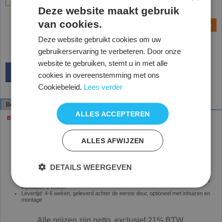
Deze website maakt gebruik
van cookies.
Vraag een offerte aan
Deze website gebruikt cookies om uw
gebruikerservaring te verbeteren. Door onze
website te gebruiken, stemt u in met alle
cookies in overeenstemming met ons
Cookiebeleid.
Lees verder
Beschrijving
Specificaties
ALLES ACCEPTEREN
Bij bestelling vanaf 2 kasten 5% extra korting.
Jalouziedeurkast met horizontaal glijdende deuren
Afmeting; h 103 x
b 100
x d 43 cm. incl. 2 legborden
ALLES AFWIJZEN
Gelaste stalen romp, interieur uitsluitend zwart geleverd
Voorzien van 4 justeerdoppen die van binnen en buiten af te stellen zijn
Centrale sluiting en afsluitbaar d.m.v. genummerd cilinderslot
Moedersleutel op aanvraag leverbaar
DETAILS WEERGEVEN
Inclusief 2 legborden
Kleuren; krijtwit RAL 9010, lichtgrijs RAL 7035, zwart en zilvergrijs
Optioneel een melamine/hout topblad in de kleur krijt wit of Robson eik, levertijd
topbladen 6 weken
Levertijd: 4-6 weken, geleverd achter de eerste deur, optioneel met inhuizen en
montage
Alle prijzen zijn netto, exclusief 21% BTW.