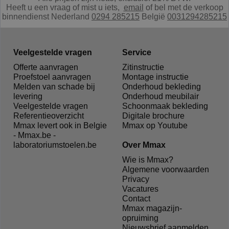
Heeft u een vraag of mist u iets,
e
mail
of bel met de verkoop
binnendienst Nederland
0294 285215
België
0031294285215
Veelgestelde vragen
Service
Offerte aanvragen
Zitinstructie
Proefstoel aanvragen
Montage instructie
Melden van schade bij
Onderhoud bekleding
levering
Onderhoud meubilair
Veelgestelde vragen
Schoonmaak bekleding
Referentieoverzicht
Digitale brochure
Mmax levert ook in Belgie
Mmax op Youtube
- Mmax.be -
laboratoriumstoelen.be
Over Mmax
Wie is Mmax?
Algemene voorwaarden
Privacy
Vacatures
Contact
Mmax magazijn-
opruiming
Nieuwsbrief aanmelden