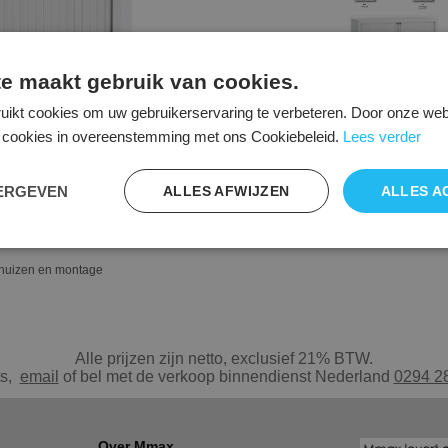
e maakt gebruik van cookies.
uikt cookies om uw gebruikerservaring te verbeteren. Door onze webs
le cookies in overeenstemming met ons Cookiebeleid.
Lees verder
EERGEVEN
ALLES AFWIJZEN
ALLES A
inhuizen en montage
Alle prijzen zijn netto, exclusief 21% BTW.
ts,
e
mail
of bel met de verkoop binnendienst Nederland
0294 2
Over Mmax