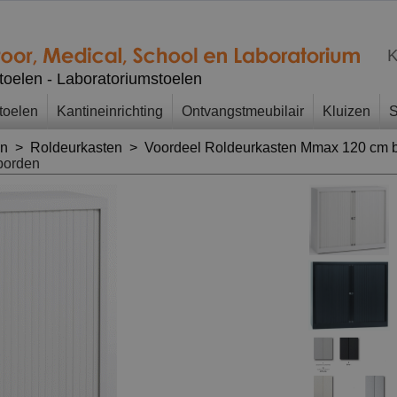
K
stoelen - Laboratoriumstoelen
toelen
Kantineinrichting
Ontvangstmeubilair
Kluizen
S
en
>
Roldeurkasten
>
Voordeel Roldeurkasten Mmax 120 cm 
gborden