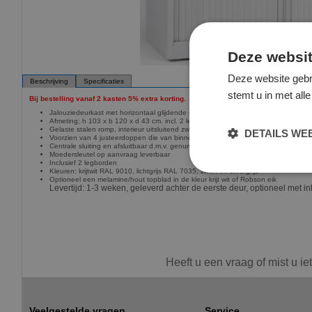
Deze websit
Deze website gebr
Beschrijving
Specificaties
stemt u in met al
Bij bestelling vanaf 2 kasten
5% extra korting.
Jalouziedeurkast met horizontaal glijdende deuren
Afmeting; h 103 x b 120 x d 43 cm. incl. 2 legborden
Gelaste stalen romp, interieur uitsluitend zwart geleverd
DETAILS W
Voorzien van 4 justeerdoppen die van binnen en buiten af te stellen zijn.
Centrale sluiting en afsluitbaar d.m.v. genummerd cilinderslot
Moedersleutel op aanvraag leverbaar
Inclusief 2 legborden
Kleuren: krijtwit RAL 9010, lichtgrijs RAL 7035, zwart en zilvergrijs
Optioneel een melamine/hout topblad in de kleur krijt wit of Robson eik
Levertijd: 1-3 weken, geleverd achter de eerste deur, optioneel met 
Heeft u een vraag of mist u ie
Veelgestelde vragen
Service