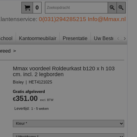
0
lantenservice:
0(031)294285215
Info@Mmax.nl
chool
Kantoormeubilair
Presentatie
Uw Bestelling
Zo
breed
>
Mmax voordeel Roldeurkast b120 x h 103
cm. incl. 2 legborden
Bisley
HET412102S
Gratis afgeleverd
351.00
€
excl. BTW
Levertijd:
1 - 5 weken