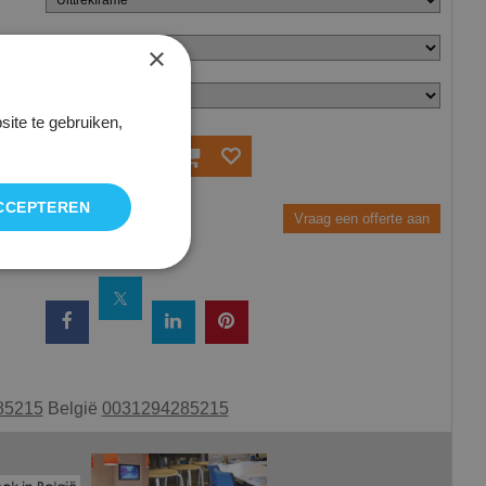
×
ite te gebruiken,
Bestel
CCEPTEREN
Vraag een offerte aan
85215
België
0031294285215