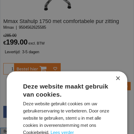
Mmax Stahulp 1750 met comfortabele pur zitting
Mmax
9504562625585
285.00
€
199.00
€
excl. BTW
Levertijd:
3-5 dagen
Bestel
×
Deze website maakt gebruik
Vraag een offerte aan
van cookies.
Deze website gebruikt cookies om uw
gebruikerservaring te verbeteren. Door onze
website te gebruiken, stemt u in met alle
cookies in overeenstemming met ons
Beschrijving
Specificaties
Cookiebeleid.
Lees verder