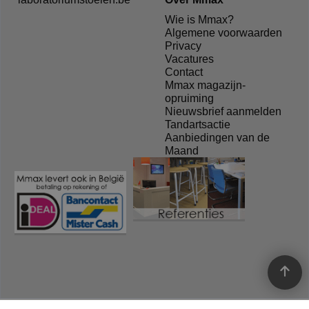
Wie is Mmax?
Algemene voorwaarden
Privacy
Vacatures
Contact
Mmax magazijn-
opruiming
Nieuwsbrief aanmelden
Tandartsactie
Aanbiedingen van de
Maand