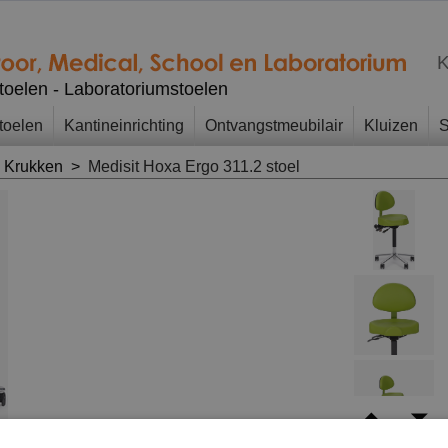
K
stoelen - Laboratoriumstoelen
toelen
Kantineinrichting
Ontvangstmeubilair
Kluizen
S
, Krukken
>
Medisit Hoxa Ergo 311.2 stoel
dingen en kleuropties