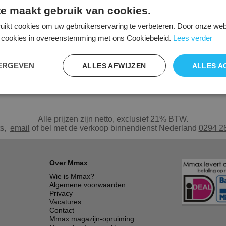
e maakt gebruik van cookies.
uikt cookies om uw gebruikerservaring te verbeteren. Door onze webs
le cookies in overeenstemming met ons Cookiebeleid.
Lees verder
 De afgeronde zitvorm voorkomt drukpunten in de bovenbenen en afknelling van de
te wielen met een zacht wielen voor harde vloeren
EERGEVEN
ALLES AFWIJZEN
ALLES A
leverbaar.
Alle prijzen zijn netto, exclusief 21% BTW.
ts,
e
mail
of bel met de verkoop binnendienst Nederland
0294 2
Over Mmax
Wie is Mmax?
Algemene voorwaarden
Privacy
Vacatures
Contact
Mmax magazijn-opruiming