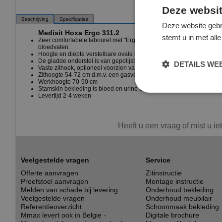
Deze websit
Beschrijving
Specificaties
Deze website gebr
Medisit Hoxa Ergo 311.2
stemt u in met al
Zeer comfortabele tabouret met "Ergo" zitting en ovale rugleuning.
bloedvaten.
Hoogte en diepte verstelbare ovale rugleuning
De gladde onderstel is van gepolijst aluminium en voorzien van gro
DETAILS W
Vaste zithoek, optioneel voorzien van een verstelbare zithoek (neig)
Zithoogte 54-72 cm d.m.v. een gasveer te verstellen.
Werkhoogte 70-90 cm
Stamskin bekleding is bloed en urine bestendig, in diversen kleuren 
Levertijd 2-4 weken
Heeft u een vraag of mist u ie
Veelgestelde vragen
Service
Offerte aanvragen
Zitinstructie
Proefstoel aanvragen
Montage instructie
Melden van schade bij levering
Onderhoud bekleding
Veelgestelde vragen
Onderhoud meubilair
Referentieoverzicht
Schoonmaak bekleding
Mmax levert ook in Belgie -
Digitale brochure