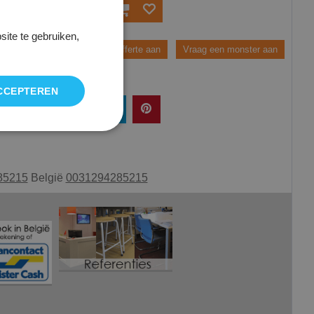
Bestel
ite te gebruiken,
Vraag een offerte aan
Vraag een monster aan
CCEPTEREN
85215
België
0031294285215