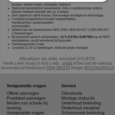
en Eiken Vicenza melamine. Optioneel met 4 weken levertijd licht
beuken, donker noten, zilvergrijs, esdoorn.
Optioneel akoestische tussenwand. Grijs is snelleverbaar andere
kleuren hebben levertijd van ca. 8 weken.
Zeer stabiel en sterk bureau. Eenvoudige montage en demontage.
Compleet programma inclusief vergadertafels,
monitorarmen, tussenwanden,
zichtschotten
Voldoet aan de Nederlandse NEN 2449, NEN-EN 527-1,NEN-EN 527-
2 Normeringen.
Bij aanschaf vanaf 4 werkplekken,
10 % EXTRA KORTING
op de NPO
werkplekken, wordt verrekend bij facturatie.
Fabrieksgarantie 5 jaar
Levertijd ca.10-12 werkdagen. Inclusief gratis montage.
Alle prijzen zijn netto, exclusief 21% BTW.
Heeft u een vraag of mist u iets,
e
mail
of bel met de verkoop
binnendienst Nederland
0294 285215
België
0031294285215
Veelgestelde vragen
Service
Offerte aanvragen
Zitinstructie
Proefstoel aanvragen
Montage instructie
Melden van schade bij
Onderhoud bekleding
levering
Onderhoud meubilair
Veelgestelde vragen
Schoonmaak bekleding