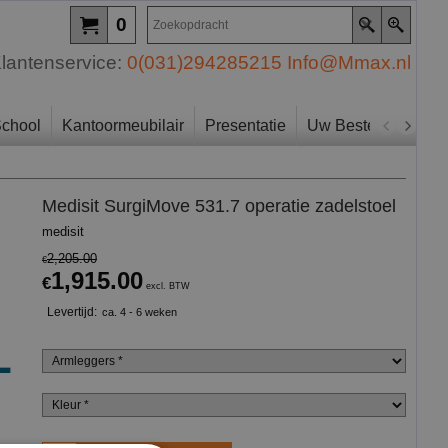
0
lantenservice:
0(031)294285215
Info@Mmax.nl
chool
Kantoormeubilair
Presentatie
Uw Bestelling
Zo
Medisit SurgiMove 531.7 operatie zadelstoel
medisit
2,205.00
€
1,915.00
€
excl. BTW
Levertijd:
ca. 4 - 6 weken