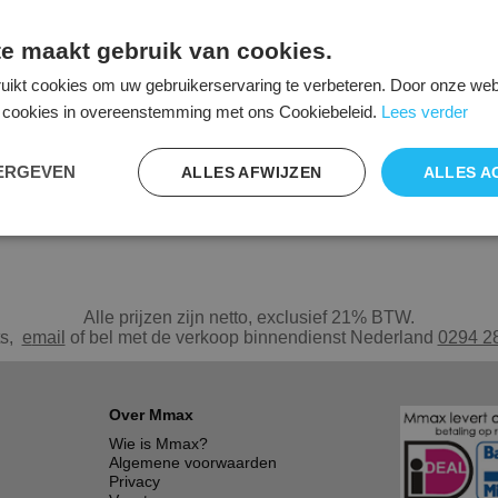
e maakt gebruik van cookies.
amers. De stoel is zeer eenvoudig verrijdbaar en biedt optimale bewegingsruimte 
uikt cookies om uw gebruikerservaring te verbeteren. Door onze webs
n en geremd worden. De grote zwenkwielen maken de SurgiMove extreem wendbaar
 zorgt dat de kruk geen kant mee op kan. De SurgiMove kan uitgerust worden met
le cookies in overeenstemming met ons Cookiebeleid.
Lees verder
EERGEVEN
ALLES AFWIJZEN
ALLES A
Alle prijzen zijn netto, exclusief 21% BTW.
ts,
e
mail
of bel met de verkoop binnendienst Nederland
0294 2
Over Mmax
Wie is Mmax?
Algemene voorwaarden
Privacy