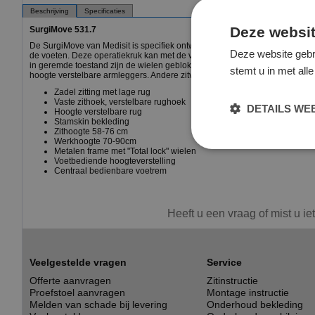
Beschrijving
Specificaties
Deze websit
SurgiMove 531.7
De SurgiMove van Medisit is specifiek ontworpen voor gebruik in operatiek
Deze website gebr
de voeten. Deze operatiekruk kan met de voet in hoogte bediend worde
in geremde toestand zijn de wielen geblokkeerd ("Totallock"). Wat er voor
stemt u in met al
hoogte verstelbare armleggers. Andere zitvormen zijn ook mogelijk.
Zadel zitting met lage rug
Vaste zithoek, verstelbare rughoek
DETAILS W
Hoogte verstelbare rug
Stamskin bekleding
Zithoogte 58-76 cm
Werkhoogte 70-90cm
Metalen frame met "Total lock" wielen
Voetbediende hoogteverstelling
Centraal bedienbare voetrem
Heeft u een vraag of mist u ie
Veelgestelde vragen
Service
Offerte aanvragen
Zitinstructie
Proefstoel aanvragen
Montage instructie
Melden van schade bij levering
Onderhoud bekleding