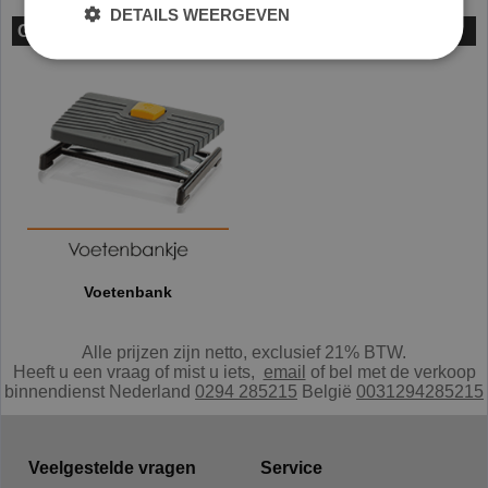
DETAILS WEERGEVEN
Gerelateerde Producten
Voetenbank
Alle prijzen zijn netto, exclusief 21% BTW.
Heeft u een vraag of mist u iets,
e
mail
of bel met de verkoop
binnendienst Nederland
0294 285215
België
0031294285215
Veelgestelde vragen
Service