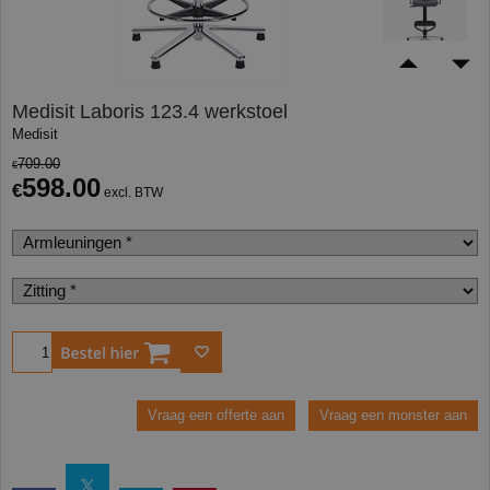
Medisit Laboris 123.4 werkstoel
Medisit
709.00
€
598.00
€
excl. BTW
Bestel
Vraag een offerte aan
Vraag een monster aan