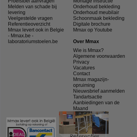
Proefstoel aanvragen
Montage instructie
Melden van schade bij
Onderhoud bekleding
levering
Onderhoud meubilair
Veelgestelde vragen
Schoonmaak bekleding
Referentieoverzicht
Digitale brochure
Mmax levert ook in Belgie
Mmax op Youtube
- Mmax.be -
laboratoriumstoelen.be
Over Mmax
Wie is Mmax?
Algemene voorwaarden
Privacy
Vacatures
Contact
Mmax magazijn-
opruiming
Nieuwsbrief aanmelden
Tandartsactie
Aanbiedingen van de
Maand