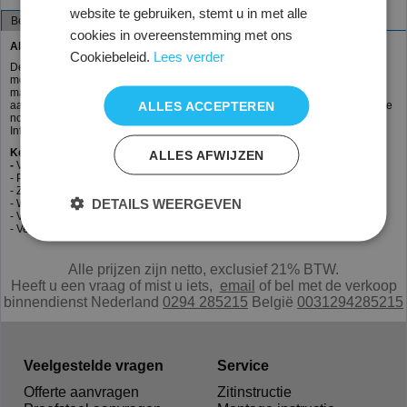
website te gebruiken, stemt u in met alle
Beschrijving
Specificaties
cookies in overeenstemming met ons
Altera 160.4
Cookiebeleid.
Lees verder
De Altera stahulp is de ideale stasteun bij werkzaamheden waarbij men veel
moet staan. Het schuin aflopende zitvlak zorgt er voor dat het bekken
makkelijk gekanteld kan worden daarmee een correcte rughouding
ALLES ACCEPTEREN
aangenomen wordt. De voeten blijven stevig op de grond staan en dat eeft de
nodige stabiliteit. De Altera van Medisit voldoet aan de richtlijn uit het Arbo-
Informatieblad van het ministerie van SZW.
Kenmerken
ALLES AFWIJZEN
-
Verstelbare zithoek
- Polyurethaan zitting
- Zithoogte 70-95cm
DETAILS WEERGEVEN
- Werkhoogte 90-11-cm
- Verstelbare voetenring
- Verchroomd schotel onderstel Ø 50cm
Alle prijzen zijn netto, exclusief 21% BTW.
Heeft u een vraag of mist u iets,
e
mail
of bel met de verkoop
binnendienst Nederland
0294 285215
België
0031294285215
Veelgestelde vragen
Service
Offerte aanvragen
Zitinstructie