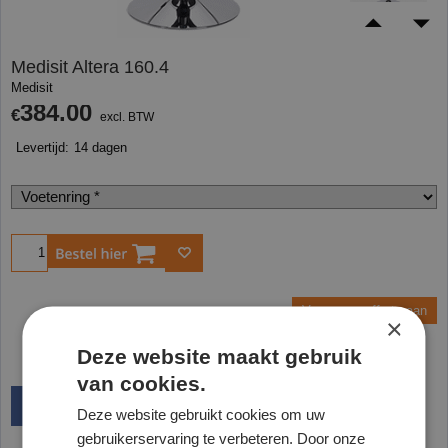
Medisit Altera 160.4
Medisit
384.00
€
excl. BTW
Levertijd:
14 dagen
Bestel
Vraag een offerte aan
×
Deze website maakt gebruik
van cookies.
Deze website gebruikt cookies om uw
gebruikerservaring te verbeteren. Door onze