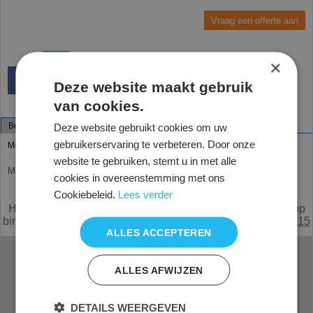
Vraag een offerte aan
×
Deze website maakt gebruik
van cookies.
Beschrijving
Deze website gebruikt cookies om uw
gebruikerservaring te verbeteren. Door onze
Medical
website te gebruiken, stemt u in met alle
Medical
cookies in overeenstemming met ons
Cookiebeleid.
Lees verder
Alle prijzen zijn netto, exclusief 21% BTW.
Heeft u een vraag of mist u iets,
e
mail
of bel met de verkoop
binnendienst Nederland
0294 285215
België
0031294285215
ALLES ACCEPTEREN
ALLES AFWIJZEN
Veelgestelde vragen
Service
Offerte aanvragen
Zitinstructie
Proefstoel aanvragen
Montage instructie
DETAILS WEERGEVEN