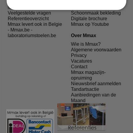
Melden van schade bij
Onderhoud bekleding
levering
Onderhoud meubilair
Veelgestelde vragen
Schoonmaak bekleding
Referentieoverzicht
Digitale brochure
Mmax levert ook in Belgie
Mmax op Youtube
- Mmax.be -
laboratoriumstoelen.be
Over Mmax
Wie is Mmax?
Algemene voorwaarden
Privacy
Vacatures
Contact
Mmax magazijn-
opruiming
Nieuwsbrief aanmelden
Tandartsactie
Aanbiedingen van de
Maand