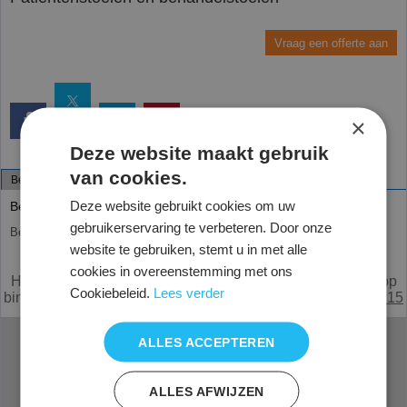
Vraag een offerte aan
×
Deze website maakt gebruik
van cookies.
Beschrijving
Deze website gebruikt cookies om uw
Behandelstoelen
gebruikerservaring te verbeteren. Door onze
Behandelstoelen
website te gebruiken, stemt u in met alle
Alle prijzen zijn netto, exclusief 21% BTW.
cookies in overeenstemming met ons
Heeft u een vraag of mist u iets,
e
mail
of bel met de verkoop
Cookiebeleid.
Lees verder
binnendienst Nederland
0294 285215
België
0031294285215
ALLES ACCEPTEREN
Veelgestelde vragen
Service
Offerte aanvragen
Zitinstructie
ALLES AFWIJZEN
Proefstoel aanvragen
Montage instructie