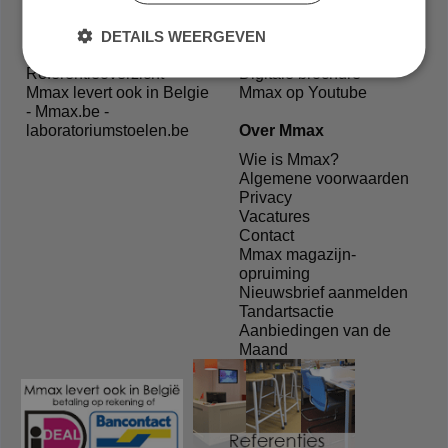
Melden van schade bij
Onderhoud bekleding
levering
Onderhoud meubilair
DETAILS WEERGEVEN
Veelgestelde vragen
Schoonmaak bekleding
Referentieoverzicht
Digitale brochure
Mmax levert ook in Belgie
Mmax op Youtube
- Mmax.be -
laboratoriumstoelen.be
Over Mmax
Wie is Mmax?
Algemene voorwaarden
Privacy
Vacatures
Contact
Mmax magazijn-
opruiming
Nieuwsbrief aanmelden
Tandartsactie
Aanbiedingen van de
Maand