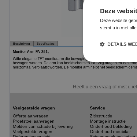
Deze websit
Deze website gebr
stemt u in met al
DETAILS W
Beschrijving
Specificaties
Monitor Arm FA-251,
Witte elegante TFT monitorarm die bewegingsvrijheid combineert met een d
bewogen worden. De arm kan beeldschermen tot 12kg dragen en is hierdo
horizontaal verplaatst worden. De monitor arm helpt het beeldscherm gemakke
Heeft u een vraag of mist u ie
Veelgestelde vragen
Service
Offerte aanvragen
Zitinstructie
Proefstoel aanvragen
Montage instructie
Melden van schade bij levering
Onderhoud bekleding
Veelgestelde vragen
Onderhoud meubilair
Referentieoverzicht
Schoonmaak bekleding