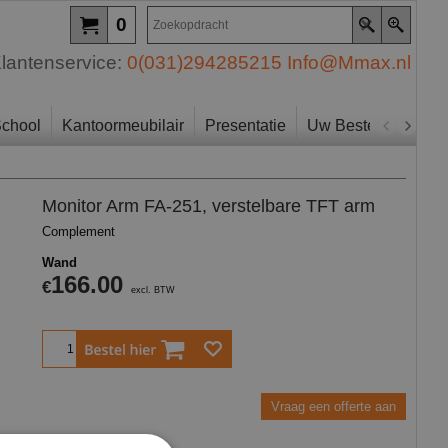
0
lantenservice:
0(031)294285215
Info@Mmax.nl
chool
Kantoormeubilair
Presentatie
Uw Bestelling
Zo
Monitor Arm FA-251, verstelbare TFT arm
Complement
Wand
166.00
€
excl. BTW
Bestel
Vraag een offerte aan