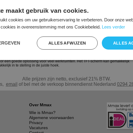
e maakt gebruik van cookies.
uikt cookies om uw gebruikerservaring te verbeteren. Door onze webs
le cookies in overeenstemming met ons Cookiebeleid.
Lees verder
EERGEVEN
ALLES AFWIJZEN
ALLES A
egelijke stabiliteit. Dankzij de interne gasveer kan het beeldscherm eenvoudig
or een goede oplossing voor veel werkruimten. Het TFT-scherm kan gemakkelijk
lijk in te stelling in de juiste hoek.
Alle prijzen zijn netto, exclusief 21% BTW.
ts,
e
mail
of bel met de verkoop binnendienst Nederland
0294 2
Over Mmax
Wie is Mmax?
Algemene voorwaarden
Privacy
Vacatures
Contact