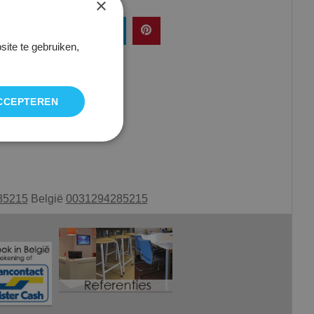
×
ite te gebruiken,
CCEPTEREN
85215
België
0031294285215