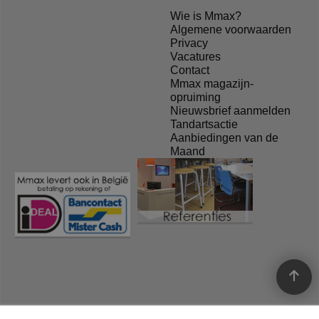
Wie is Mmax?
Algemene voorwaarden
Privacy
Vacatures
Contact
Mmax magazijn-
opruiming
Nieuwsbrief aanmelden
Tandartsactie
Aanbiedingen van de
Maand
Webwinkel gemaakt met