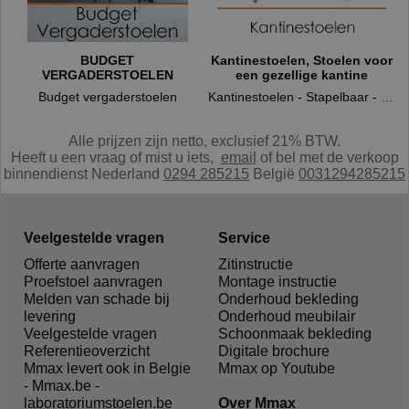
BUDGET
Kantinestoelen, Stoelen voor
VERGADERSTOELEN
een gezellige kantine
rderobebanken. Duurzame inrichting bij Mmax
Budget vergaderstoelen
Kantinestoelen - Stapelbaar - Kunststof stoelen - Houten kantinestoelen
Alle prijzen zijn netto, exclusief 21% BTW.
Heeft u een vraag of mist u iets,
e
mail
of bel met de verkoop
binnendienst Nederland
0294 285215
België
0031294285215
Veelgestelde vragen
Service
Offerte aanvragen
Zitinstructie
Proefstoel aanvragen
Montage instructie
Melden van schade bij
Onderhoud bekleding
levering
Onderhoud meubilair
Veelgestelde vragen
Schoonmaak bekleding
Referentieoverzicht
Digitale brochure
Mmax levert ook in Belgie
Mmax op Youtube
- Mmax.be -
laboratoriumstoelen.be
Over Mmax