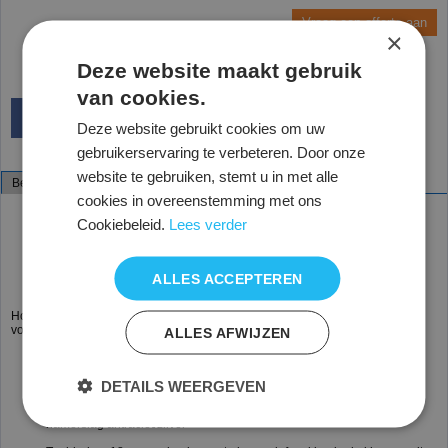
Vraag een offerte aan
×
Deze website maakt gebruik
van cookies.
Deze website gebruikt cookies om uw
gebruikerservaring te verbeteren. Door onze
website te gebruiken, stemt u in met alle
Beschrijving
Specificaties
cookies in overeenstemming met ons
Tafelframe van koker 40x40mm
Cookiebeleid.
Lees verder
Afmeting: hoogte 75 cm
80 x 80cm
120 x 80cm
140 x 80cm
ALLES ACCEPTEREN
160 x 80cm
180 x 80cm
Hoge vergadertafel met een H-poot onderstel waardoor er direct een
voetensteun is.
ALLES AFWIJZEN
Geschikt voor 2 tot 6 personen
Leverbaar in de kleuren;
DETAILS WEERGEVEN
Onderstel: Zwart RAL 9005 glad, Zwart RAL 9005 structuur,
lichtgrijs RAL 7035, alu zilver RAL 9006, gebroken wit Ral 9010 of
hamerslag antraciet/zilver