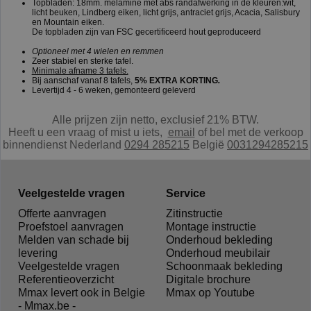
Topbladen: 18mm. melamine met abs randafwerking in de kleuren:wit,
licht beuken, Lindberg eiken, licht grijs, antraciet grijs, Acacia, Salisbury
en Mountain eiken.
De topbladen zijn van FSC gecertificeerd hout geproduceerd
Optioneel met 4 wielen en remmen
Zeer stabiel en sterke tafel.
Minimale afname 3 tafels.
Bij aanschaf vanaf 8 tafels,
5% EXTRA KORTING
.
Levertijd 4 - 6 weken, gemonteerd geleverd
Alle prijzen zijn netto, exclusief 21% BTW.
Heeft u een vraag of mist u iets,
e
mail
of bel met de verkoop
binnendienst Nederland
0294 285215
België
0031294285215
Veelgestelde vragen
Service
Offerte aanvragen
Zitinstructie
Proefstoel aanvragen
Montage instructie
Melden van schade bij
Onderhoud bekleding
levering
Onderhoud meubilair
Veelgestelde vragen
Schoonmaak bekleding
Referentieoverzicht
Digitale brochure
Mmax levert ook in Belgie
Mmax op Youtube
- Mmax.be -