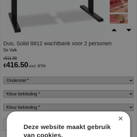
Duo, Solid 8812 wachtbank voor 2 personen
De Valk
511.00
€
416.50
€
excl. BTW
×
Bestel
Deze website maakt gebruik
van cookies.