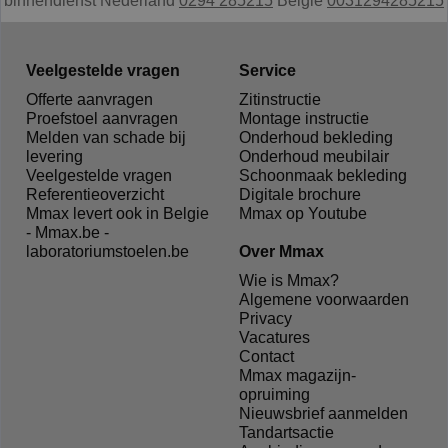
binnendienst Nederland
0294 285215
België
0031294285215
Veelgestelde vragen
Service
Offerte aanvragen
Zitinstructie
Proefstoel aanvragen
Montage instructie
Melden van schade bij
Onderhoud bekleding
levering
Onderhoud meubilair
Veelgestelde vragen
Schoonmaak bekleding
Referentieoverzicht
Digitale brochure
Mmax levert ook in Belgie
Mmax op Youtube
- Mmax.be -
laboratoriumstoelen.be
Over Mmax
Wie is Mmax?
Algemene voorwaarden
Privacy
Vacatures
Contact
Mmax magazijn-
opruiming
Nieuwsbrief aanmelden
Tandartsactie