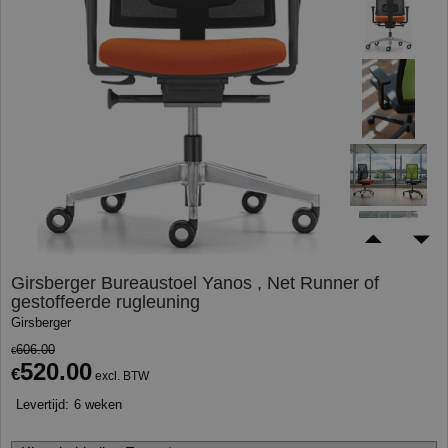
Girsberger Bureaustoel Yanos , Net Runner of
gestoffeerde rugleuning
Girsberger
606.00
€
520.00
€
excl. BTW
Levertijd:
6 weken