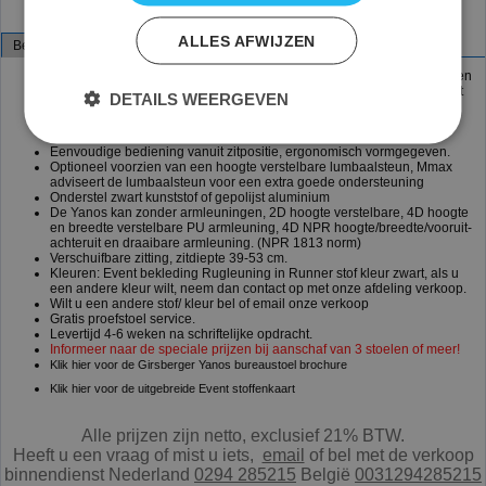
ALLES AFWIJZEN
Beschrijving
De Girsberger Yanos met de Runner net rugleuning ondersteunt op een
comfortabel en ergonomisch manier. Door de meeverende netrug past
DETAILS WEERGEVEN
de stoel zich precies aan uw rug aan.
Voldoet aan de ARBO norm EN1335 en optioneel aan de NPR 1813
norm
Eenvoudige bediening vanuit zitpositie, ergonomisch vormgegeven.
Optioneel voorzien van een hoogte verstelbare lumbaalsteun, Mmax
adviseert de lumbaalsteun voor een extra goede ondersteuning
Onderstel zwart kunststof of gepolijst aluminium
De Yanos kan zonder armleuningen, 2D hoogte verstelbare, 4D hoogte
en breedte verstelbare PU armleuning, 4D NPR hoogte/breedte/vooruit-
achteruit en draaibare armleuning. (NPR 1813 norm)
Verschuifbare zitting, zitdiepte 39-53 cm.
Kleuren: Event bekleding Rugleuning in Runner stof kleur zwart, als u
een andere kleur wilt, neem dan contact op met onze afdeling verkoop.
Wilt u een andere stof/ kleur bel of email onze verkoop
Gratis proefstoel service.
Levertijd 4-6 weken na schriftelijke opdracht.
Informeer naar de speciale prijzen bij aanschaf van 3 stoelen of meer!
Klik hier voor de Girsberger Yanos bureaustoel brochure
Klik hier voor de uitgebreide Event stoffenkaart
Alle prijzen zijn netto, exclusief 21% BTW.
Heeft u een vraag of mist u iets,
e
mail
of bel met de verkoop
binnendienst Nederland
0294 285215
België
0031294285215