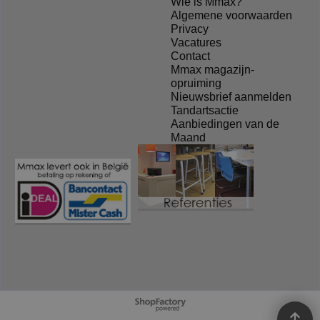
Wie is Mmax?
Algemene voorwaarden
Privacy
Vacatures
Contact
Mmax magazijn-
opruiming
Nieuwsbrief aanmelden
Tandartsactie
Aanbiedingen van de
Maand
Webwinkel gemaakt met
ShopFactory webwinkel
software.