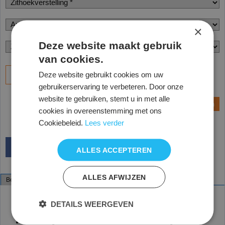
×
Deze website maakt gebruik
van cookies.
Deze website gebruikt cookies om uw
Bestel
gebruikerservaring te verbeteren. Door onze
website te gebruiken, stemt u in met alle
Vraag een offerte aan
cookies in overeenstemming met ons
Cookiebeleid.
Lees verder
ALLES ACCEPTEREN
ALLES AFWIJZEN
Beschrijving
Specificaties
Score 4408 pur pro, werkstoel, laboratoriumstoel
Werkblad hoogte 90-115 cm
DETAILS WEERGEVEN
Hoogte verstelling 67- 84 cm.
Alleen met vloerdoppen
Met in hoogte verstelbare voetensteun die meebeweegt met de