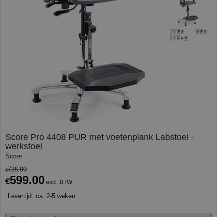
Score Pro 4408 PUR met voetenplank Labstoel -
werkstoel
Score
726.00
€
599.00
€
excl. BTW
Levertijd:
ca. 2-5 weken