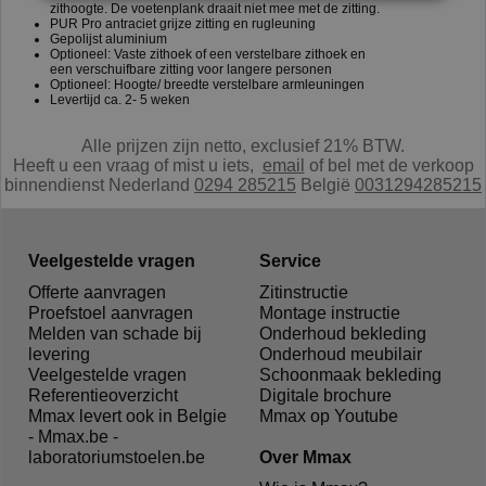
zithoogte. De voetenplank draait niet mee met de zitting.
PUR Pro antraciet grijze zitting en rugleuning
Gepolijst aluminium
Optioneel: Vaste zithoek of een verstelbare zithoek en
een verschuifbare zitting voor langere personen
Optioneel: Hoogte/ breedte verstelbare armleuningen
Levertijd ca. 2- 5 weken
Alle prijzen zijn netto, exclusief 21% BTW.
Heeft u een vraag of mist u iets,
e
mail
of bel met de verkoop
binnendienst Nederland
0294 285215
België
0031294285215
Veelgestelde vragen
Service
Offerte aanvragen
Zitinstructie
Proefstoel aanvragen
Montage instructie
Melden van schade bij
Onderhoud bekleding
levering
Onderhoud meubilair
Veelgestelde vragen
Schoonmaak bekleding
Referentieoverzicht
Digitale brochure
Mmax levert ook in Belgie
Mmax op Youtube
- Mmax.be -
laboratoriumstoelen.be
Over Mmax