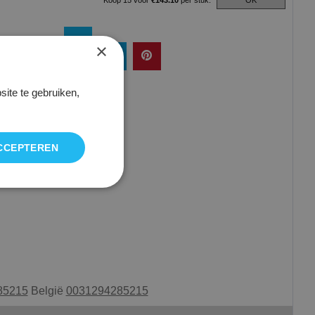
OK
×
ite te gebruiken,
CCEPTEREN
85215
België
0031294285215