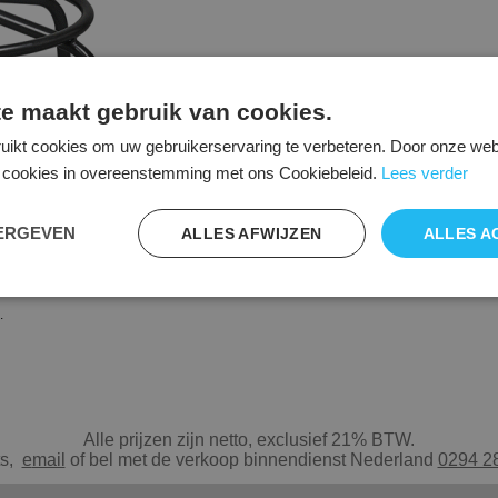
e maakt gebruik van cookies.
uikt cookies om uw gebruikerservaring te verbeteren. Door onze webs
le cookies in overeenstemming met ons Cookiebeleid.
Lees verder
EERGEVEN
ALLES AFWIJZEN
ALLES A
.
Alle prijzen zijn netto, exclusief 21% BTW.
ts,
e
mail
of bel met de verkoop binnendienst Nederland
0294 2