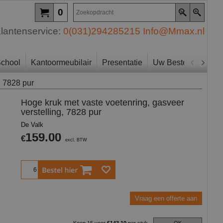
0
lantenservice:
0(031)294285215
Info@Mmax.nl
chool
Kantoormeubilair
Presentatie
Uw Bestelling
Zo
, 7828 pur
Hoge kruk met vaste voetenring, gasveer
verstelling, 7828 pur
De Valk
159.00
€
excl. BTW
Bestel
Vraag een offerte aan
Koop 15 voor
€143.10
per stuk.