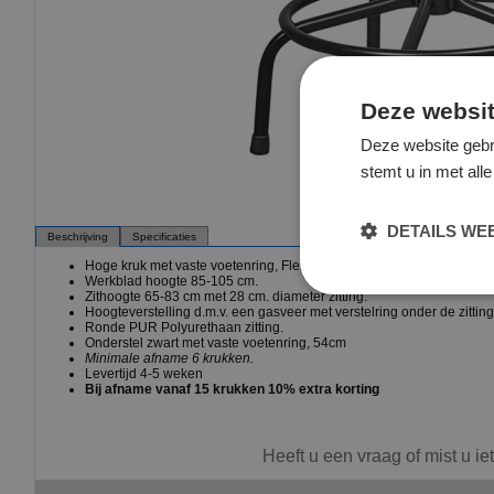
Deze websit
Deze website gebr
stemt u in met al
DETAILS W
Beschrijving
Specificaties
Hoge kruk met vaste voetenring, Flex 7828 met pur zitting
Werkblad hoogte 85-105 cm.
Zithoogte 65-83 cm met 28 cm. diameter zitting.
Hoogteverstelling d.m.v. een gasveer met verstelring onder de zitting
Ronde PUR Polyurethaan zitting.
Onderstel zwart met vaste voetenring, 54cm
Minimale afname 6 krukken.
Levertijd 4-5 weken
Bij afname vanaf 15 krukken 10% extra korting
Heeft u een vraag of mist u ie