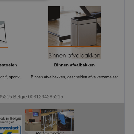
nestoelen
Binnen afvalbakken
Voordelige kantinestoelen voor uw bedrijf, sportkantine of school
Binnen afvalbakken, gescheiden afvalverzamelaar
85215
België
0031294285215