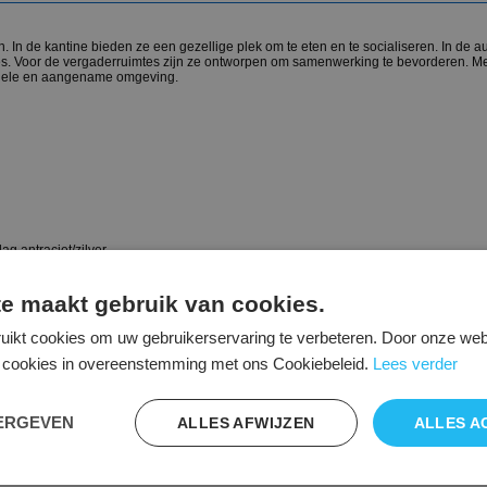
. In de kantine bieden ze een gezellige plek om te eten en te socialiseren. In de au
es. Voor de vergaderruimtes zijn ze ontworpen om samenwerking te bevorderen. M
tionele en aangename omgeving.
ag antraciet/zilver
uken, Lindberg eiken, licht grijs, antraciet grijs, Acacia, Salisbury en Mountain e
e maakt gebruik van cookies.
uikt cookies om uw gebruikerservaring te verbeteren. Door onze webs
 op bij onze binnendienst.
le cookies in overeenstemming met ons Cookiebeleid.
Lees verder
EERGEVEN
ALLES AFWIJZEN
ALLES A