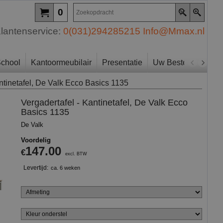
0
lantenservice:
0(031)294285215
Info@Mmax.nl
chool
Kantoormeubilair
Presentatie
Uw Bestelling
Zo
ntinetafel, De Valk Ecco Basics 1135
Vergadertafel - Kantinetafel, De Valk Ecco
Basics 1135
De Valk
Voordelig
147.00
€
excl. BTW
Levertijd:
ca. 6 weken