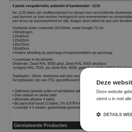
4 poots vergadertafel, aulatafel of kantinetafel - 1135
De 1135 tafels zijn multifunctioneel en ideaal voor verschillende doeleinden
zaal kunnen ze snel worden heringericht voor evenementen en presentati
een focus op duurzaamheid en stijl, dragen deze tafels bij aan een func
Vierkante poten onderstel 30x30mm, vaste hoogte 75 cm
• Afmetingen:
120x60cm
120x80cm
140x70cm
160x80cm
• Andere afmeting op aanvraag of trapeziumtafels op aanvraag.
• Leverbaar in de kleuren;
Onderstel: Zwart RAL 9005 glad, Zwart RAL 9005 structuur,
lichtgrijs RAL 7035, alu zilver RAL 9006, gebroken wit Ral 9010 of hamersl
Topbladen: 18mm. melamine met abs randafwerking in de kleuren:wit, licht be
De topbladen zijn van FSC gecertificeerd hout geproduceerd
Deze websit
Deze website gebr
• Optioneel gelaste poten of verrijdbare tafels, vraag hiervoor de meerprijs
• Zeer stabiel en sterke tafel.
stemt u in met al
• Minimale afname 4 tafels.
• Bij aanschaf vanaf 10 tafels, 5% EXTRA KORTING.
• Levertijd 4-6 weken, gedeeltelijk gemonteerd.
DETAILS W
Gerelateerde Producten