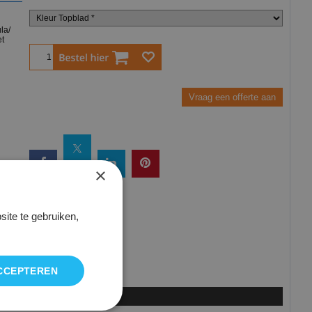
la/
et
Bestel
Vraag een offerte aan
×
iken.
ite te gebruiken,
CCEPTEREN