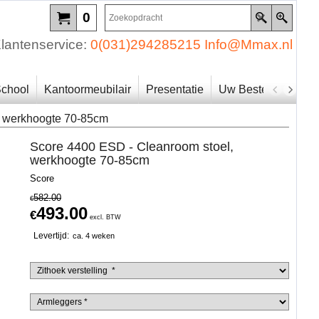
0
lantenservice:
0(031)294285215
Info@Mmax.nl
chool
Kantoormeubilair
Presentatie
Uw Bestelling
Zo
, werkhoogte 70-85cm
Score 4400 ESD - Cleanroom stoel,
werkhoogte 70-85cm
Score
582.00
€
493.00
€
excl. BTW
Levertijd:
ca. 4 weken