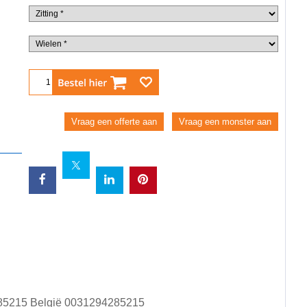
Bestel
Vraag een offerte aan
Vraag een monster aan
85215
België
0031294285215