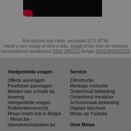
Alle prijzen zijn netto, exclusief 21% BTW.
Heeft u een vraag of mist u iets,
e
mail
of bel met de verkoop
binnendienst Nederland
0294 285215
België
0031294285215
Veelgestelde vragen
Service
Offerte aanvragen
Zitinstructie
Proefstoel aanvragen
Montage instructie
Melden van schade bij
Onderhoud bekleding
levering
Onderhoud meubilair
Veelgestelde vragen
Schoonmaak bekleding
Referentieoverzicht
Digitale brochure
Mmax levert ook in Belgie
Mmax op Youtube
- Mmax.be -
laboratoriumstoelen.be
Over Mmax