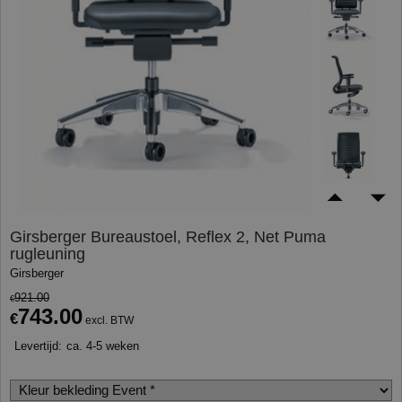
Girsberger Bureaustoel, Reflex 2, Net Puma
rugleuning
Girsberger
921.00
€
743.00
€
excl. BTW
Levertijd:
ca. 4-5 weken