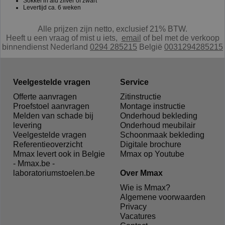
Sokkel in alu zilver of zwart
Levertijd ca. 6 weken
Alle prijzen zijn netto, exclusief 21% BTW.
Heeft u een vraag of mist u iets,
e
mail
of bel met de verkoop
binnendienst Nederland
0294 285215
België
0031294285215
Veelgestelde vragen
Service
Offerte aanvragen
Zitinstructie
Proefstoel aanvragen
Montage instructie
Melden van schade bij
Onderhoud bekleding
levering
Onderhoud meubilair
Veelgestelde vragen
Schoonmaak bekleding
Referentieoverzicht
Digitale brochure
Mmax levert ook in Belgie
Mmax op Youtube
- Mmax.be -
laboratoriumstoelen.be
Over Mmax
Wie is Mmax?
Algemene voorwaarden
Privacy
Vacatures