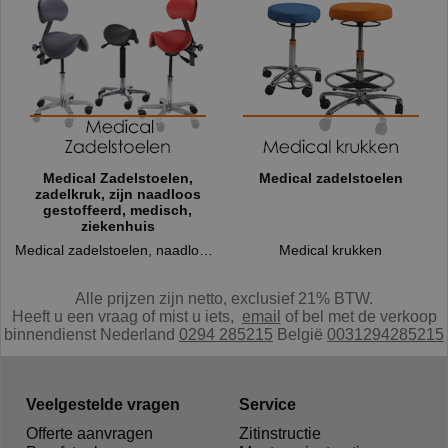
Medical Zadelstoelen,
Medical zadelstoelen
zadelkruk, zijn naadloos
gestoffeerd, medisch,
ziekenhuis
Medical zadelstoelen, naadloos, ZADELKRUKKEN - ZADELKRUK MET RUGLEUNING - ZADELSTOEL, RUGLEUNING, zadelkruk met rug, ergonomische zadelstoelen, score zadelstoelen, BQE, Back quality Ergonomics Dynamic, Comfortmove, correctsit, Sciszor, Sissor
Medical krukken
Alle prijzen zijn netto, exclusief 21% BTW.
Heeft u een vraag of mist u iets,
e
mail
of bel met de verkoop
binnendienst Nederland
0294 285215
België
0031294285215
Veelgestelde vragen
Service
Offerte aanvragen
Zitinstructie