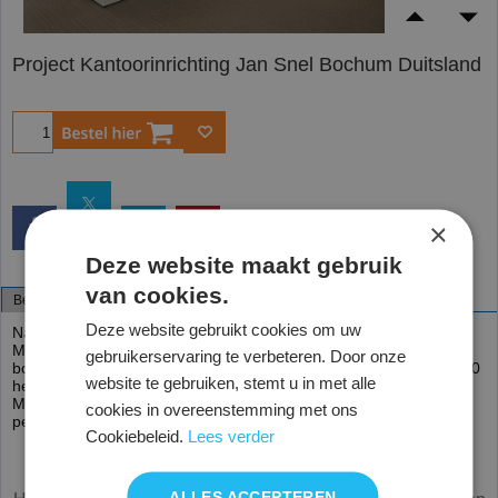
Project Kantoorinrichting Jan Snel Bochum Duitsland
Bestel
×
Deze website maakt gebruik
van cookies.
Beschrijving
Deze website gebruikt cookies om uw
Na in 2019/ 2020 het hoofdkantoor van Daiwahouse - Jan Snel
Montfoort, Daiwahouse Eemshaven (Jan Snel is een modulaire
gebruikerservaring te verbeteren. Door onze
bouwer) te hebben ingericht, heeft Mmax kantoorinrichting in 2020
website te gebruiken, stemt u in met alle
het nieuwe kantoor van Jan Snel in Bochum Duitsland ingericht.
Met
Bisley Quattro werkplekken, Tetra zit/ sta werkplekken
en
cookies in overeenstemming met ons
pedestal Towers
.
Cookiebeleid.
Lees verder
Alle prijzen zijn netto, exclusief 21% BTW.
ALLES ACCEPTEREN