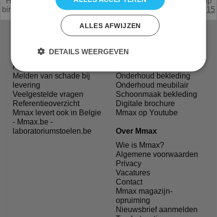
Heeft u een vraag of mist u iets,
e
mail
of bel met de verkoop
binnendienst Nederland
0294 285215
België
0031294285215
ALLES AFWIJZEN
Veelgestelde vragen
Service
DETAILS WEERGEVEN
Offerte aanvragen
Zitinstructie
Proefstoel aanvragen
Montage instructie
Melden van schade bij
Onderhoud bekleding
levering
Onderhoud meubilair
Veelgestelde vragen
Schoonmaak bekleding
Referentieoverzicht
Digitale brochure
Mmax levert ook in Belgie
Mmax op Youtube
- Mmax.be -
laboratoriumstoelen.be
Over Mmax
Wie is Mmax?
Algemene voorwaarden
Privacy
Vacatures
Contact
Mmax magazijn-
opruiming
Nieuwsbrief aanmelden